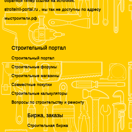
обратной гипер ссылки на источник.
stroitelnii-portal.ru , мы так же доступны по адресу
мыстроители.рф
Строительный портал
Строительный портал
Строительные форумы
Строительные магазины
Совместные покупки
Строительные калькуляторы
Вопросы по строительству и ремонту
Биржа, заказы
Строительная биржа