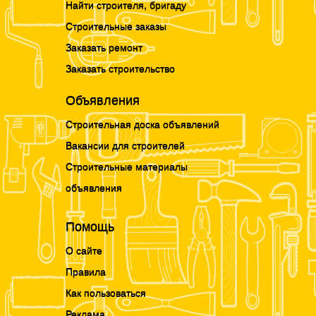
Найти строителя, бригаду
Строительные заказы
Заказать ремонт
Заказать строительство
Объявления
Строительная доска объявлений
Вакансии для строителей
Строительные материалы
объявления
Помощь
О сайте
Правила
Как пользоваться
Реклама