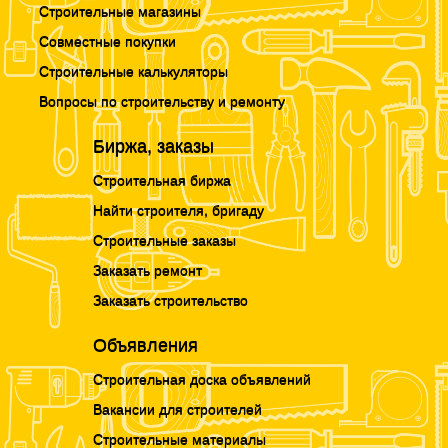
Строительные магазины
Совместные покупки
Строительные калькуляторы
Вопросы по строительству и ремонту
Биржа, заказы
Строительная биржа
Найти строителя, бригаду
Строительные заказы
Заказать ремонт
Заказать строительство
Объявления
Строительная доска объявлений
Вакансии для строителей
Строительные материалы