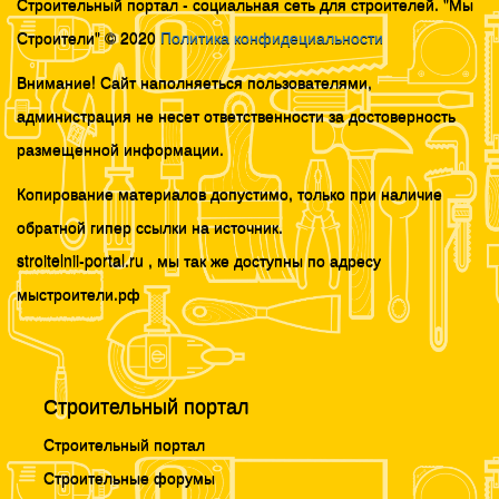
Строительный портал - социальная сеть для строителей. "Мы
Строители" © 2020
Политика конфидециальности
Внимание! Сайт наполняеться пользователями,
администрация не несет ответственности за достоверность
размещенной информации.
Копирование материалов допустимо, только при наличие
обратной гипер ссылки на источник.
stroitelnii-portal.ru , мы так же доступны по адресу
мыстроители.рф
Строительный портал
Строительный портал
Строительные форумы