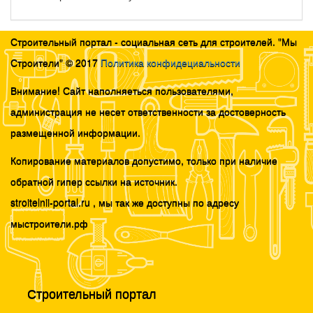
Строительный портал - социальная сеть для строителей. "Мы
Строители" © 2017
Политика конфидециальности
Внимание! Сайт наполняеться пользователями,
администрация не несет ответственности за достоверность
размещенной информации.
Копирование материалов допустимо, только при наличие
обратной гипер ссылки на источник.
stroitelnii-portal.ru , мы так же доступны по адресу
мыстроители.рф
Строительный портал