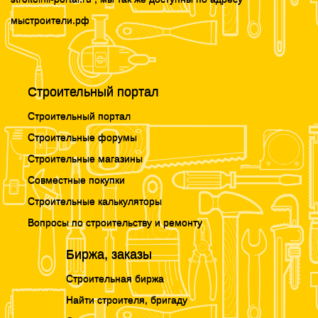
мыстроители.рф
Строительный портал
Строительный портал
Строительные форумы
Строительные магазины
Совместные покупки
Строительные калькуляторы
Вопросы по строительству и ремонту
Биржа, заказы
Строительная биржа
Найти строителя, бригаду