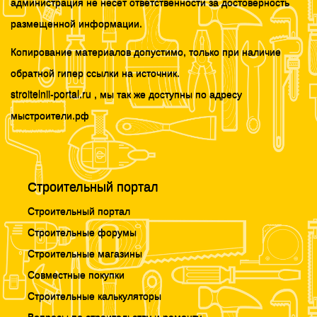
администрация не несет ответственности за достоверность
размещенной информации.
Копирование материалов допустимо, только при наличие
обратной гипер ссылки на источник.
stroitelnii-portal.ru , мы так же доступны по адресу
мыстроители.рф
Строительный портал
Строительный портал
Строительные форумы
Строительные магазины
Совместные покупки
Строительные калькуляторы
Вопросы по строительству и ремонту