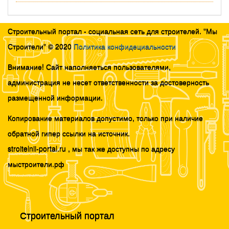
Строительный портал - социальная сеть для строителей. "Мы
Строители" © 2020
Политика конфидециальности
Внимание! Сайт наполняеться пользователями,
администрация не несет ответственности за достоверность
размещенной информации.
Копирование материалов допустимо, только при наличие
обратной гипер ссылки на источник.
stroitelnii-portal.ru , мы так же доступны по адресу
мыстроители.рф
Строительный портал