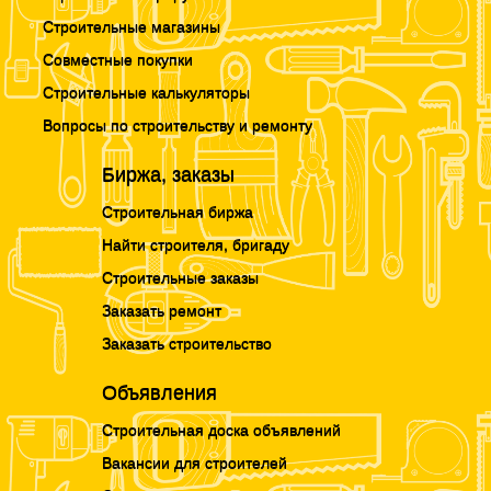
Строительные магазины
Совместные покупки
Строительные калькуляторы
Вопросы по строительству и ремонту
Биржа, заказы
Строительная биржа
Найти строителя, бригаду
Строительные заказы
Заказать ремонт
Заказать строительство
Объявления
Строительная доска объявлений
Вакансии для строителей