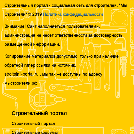
Строительный портал - социальная сеть для строителей. "Мы
Строители" © 2019
Политика конфидециальности
Внимание! Сайт наполняеться пользователями,
администрация не несет ответственности за достоверность
размещенной информации.
Копирование материалов допустимо, только при наличие
обратной гипер ссылки на источник.
stroitelnii-portal.ru , мы так же доступны по адресу
мыстроители.рф
Строительный портал
Строительный портал
Строительные форумы